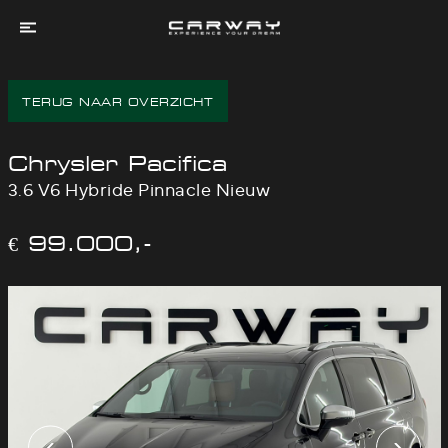
Home
TERUG NAAR OVERZICHT
Aanbod
Services
Chrysler Pacifica
Experienced
3.6 V6 Hybride Pinnacle Nieuw
Dreams
Over
€ 99.000,-
Ons
Contact