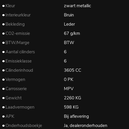
Kleur
zwart metallic
Interieurkleur
Bruin
Bekleding
Leder
CO2-emissie
67 g/km
BTW/Marge
BTW
Aantal cilinders
6
Emissieklasse
6
Cilinderinhoud
3605 CC
Vermogen
0 PK
Carrosserie
MPV
Gewicht
2260 KG
Laadvermogen
598 KG
APK
Bij aflevering
Onderhoudsboekje
Ja, dealeronderhouden