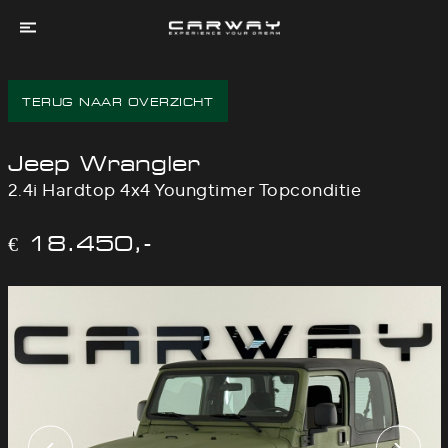
Home
TERUG NAAR OVERZICHT
Aanbod
Services
Jeep Wrangler
Experienced
2.4i Hardtop 4x4 Youngtimer Topconditie
Dreams
Over
€ 18.450,-
Ons
Contact