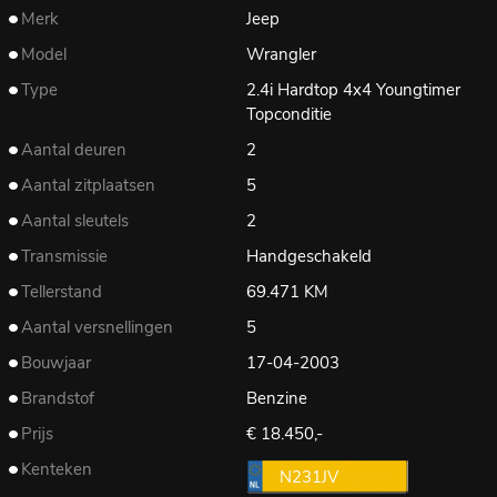
Merk
Jeep
Model
Wrangler
Type
2.4i Hardtop 4x4 Youngtimer
Topconditie
Aantal deuren
2
Aantal zitplaatsen
5
Aantal sleutels
2
Transmissie
Handgeschakeld
Tellerstand
69.471 KM
Aantal versnellingen
5
Bouwjaar
17-04-2003
Brandstof
Benzine
Prijs
€ 18.450,-
Kenteken
N231JV