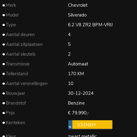
Merk
Chevrolet
Model
Silverado
Type
6.2 V8 ZR2 BPM-VRIJ
Aantal deuren
4
Aantal zitplaatsen
5
Aantal sleutels
2
Transmissie
Automaat
Tellerstand
170 KM
Aantal versnellingen
10
Bouwjaar
30-12-2024
Brandstof
Benzine
Prijs
€ 79.990,-
Kenteken
V31NXH
Kleur
zwart metallic