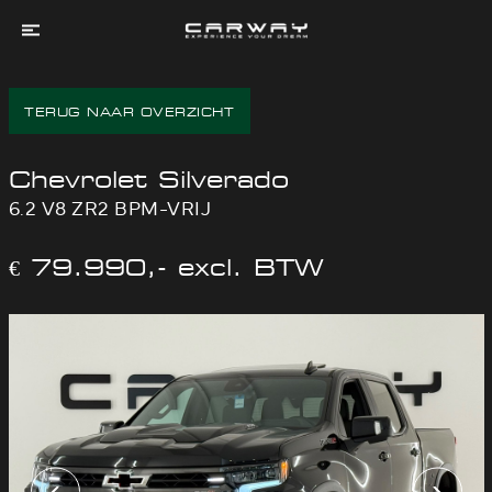
Home
TERUG NAAR OVERZICHT
Aanbod
Services
Chevrolet Silverado
Experienced
6.2 V8 ZR2 BPM-VRIJ
Dreams
Over
€ 79.990,- excl. BTW
Ons
Contact