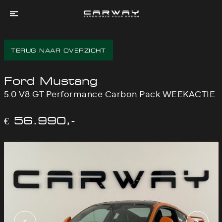
Home
TERUG NAAR OVERZICHT
Aanbod
Services
Ford Mustang
Experienced
5.0 V8 GT Performance Carbon Pack WEEKACTIE
Dreams
Over
€ 56.990,-
Ons
Contact